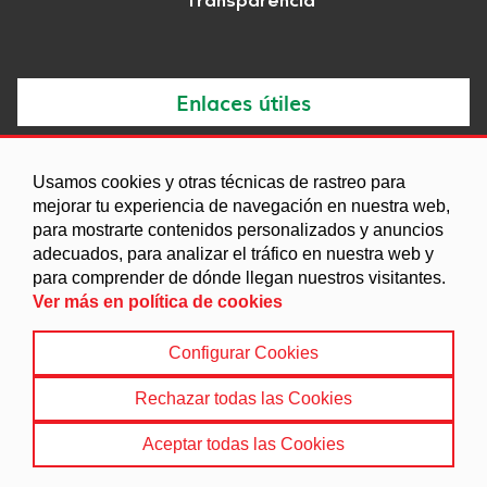
Transparencia
Enlaces útiles
Noticias
Usamos cookies y otras técnicas de rastreo para
Agenda
mejorar tu experiencia de navegación en nuestra web,
Ordenanzas
para mostrarte contenidos personalizados y anuncios
adecuados, para analizar el tráfico en nuestra web y
Entidades y asociaciones
para comprender de dónde llegan nuestros visitantes.
Ver más en política de cookies
Configurar Cookies
Aviso legal
|
Política de Cookies
|
Accesibilidad
|
Protección de Datos
|
Mapa Web
Rechazar todas las Cookies
© 2022 Ayuntamiento de Cuevas del Campo
Aceptar todas las Cookies